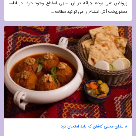
پروتئین غنی بوده؛ چراکه در آن سبزی اسفناج وجود دارد. در ادامه
دستورپخت آش اسفناج را می توانید مطالعه...
8 غذای محلی کاشان که باید امتحان کرد