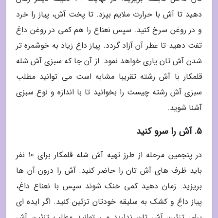
دهید تا آش با حرارت ملایم بپزد. تا پخت آش، پیاز را خرد
و در روغن سرخ کنید. سپس نعناع را هم کمی در روغن داغ
تفت دهید تا عطر آن آزاد گردد. پیاز داغ زیاد به خوشمزه تر
شدن آش تان یاری خواهد نمود. از آن جا که سبزی آش شله
قلمکار با آش رشته تقریبا مشابه است می توانید مطلب
سبزی آش رشته چیست را بخوانید تا با اندازه و نوع سبزی
آشنا شوید.
5. آش را سرو کنید
در پنجمین مرحله از طرز تهیه آش شله قلمکار برای 10 نفر
باید ظرف های آش تان را حاضر کنید. آش را درون آن ها
بریزید. زمان دهید کمی خنک شوند سپس با نعناع داغ،
پیاز داغ و کشک به سلیقه خودتان تزئین کنید. اگر ایده ای
برای تزئین آش تان ندارید می توانید مطلب تزئین آش