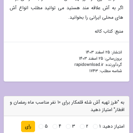
اگر به آش علاقه مند هستید می توانید مطلب انواع آش
های محلی ایرانی را بخوانید.
منبع: کتاب کاله
انتشار:
25 اسفند 1403
بروزرسانی:
25 اسفند 1403
گردآورنده:
rapidownload.ir
شناسه مطلب: 1743
به "طرز تهیه آش شله قلمکار برای 10 نفر مناسب ماه رمضان و
افطار" امتیاز دهید
امتیاز دهید:
1
2
3
4
5
رای