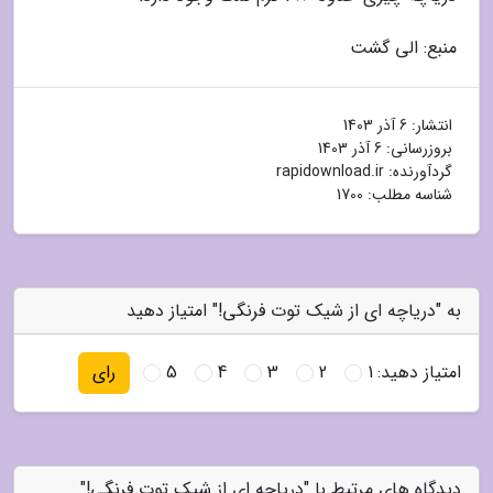
منبع: الی گشت
انتشار:
6 آذر 1403
بروزرسانی:
6 آذر 1403
گردآورنده:
rapidownload.ir
شناسه مطلب: 1700
به "دریاچه ای از شیک توت فرنگی!" امتیاز دهید
امتیاز دهید:
1
2
3
4
5
رای
دیدگاه های مرتبط با "دریاچه ای از شیک توت فرنگی!"