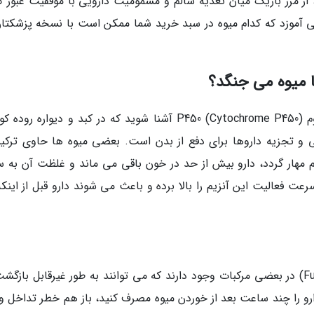
از مرز باریک میان تغذیه سالم و مسمومیت دارویی با موفقیت عبور کن
ی آموزد که کدام میوه در سبد خرید شما ممکن است با نسخه پزشکتان
برای درک تداخلات، باید با آنزیمی به نام سیتوکروم P450 (Cytochrome P450) آشنا شوید که در کبد و دیوار
 و تجزیه داروها برای دفع از بدن است. بعضی میوه ها حاوی ترکیب
زیم مهار گردد، دارو بیش از حد در خون باقی می ماند و غلظت آن به 
 فعالیت این آنزیم را بالا برده و باعث می شوند دارو قبل از اینکه 
ترکیباتی به نام فورانوکومارین ها (Furanocoumarins) در بعضی مرکبات وجود دارند که می توانند به طور غیرقابل باز
رو را چند ساعت بعد از خوردن میوه مصرف کنید، باز هم خطر تداخل و