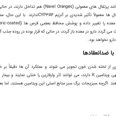
بسیاری از افراد تصور می نمایند مرکبات شیرین مانند پرتقال های معمولی (Navel Oranges) هم تداخل دا
پژوهش های نوین نشان می دهند این نوع پرتقال ها معمولاً تأثیر شدیدی بر آنزیم CYP3A4ندارند. 
مقادیر بسیار زیاد آب مرکبات می تواند اسیدیته معده را تغییر داده و پوشش محافظ 
 باعث می گردد دارو در معده باز گردد، در حالی که قرار بوده در روده جذب گ
ارو نخواهد بود.
فارین (Warfarin) برای جلوگیری از لخته شدن خون تجویز می شوند و عملکرد آن ها دقیقاً بر
ویتامین K است. میوه هایی که مقادیر قابل توجهی ویتامین K دارند، می توانند اثر وارفارین را خنثی نمایند و بیم
د. اگرچه سبزیجات برگ سبز منابع اصلی این ویتامین هستند، اما ب