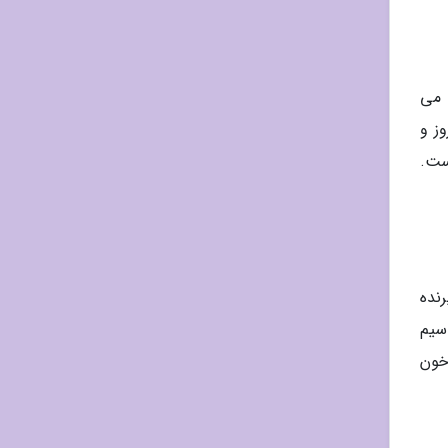
 می
ز و
اک است.
ی گیرنده
سیم
اسیم در خون