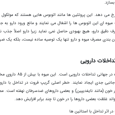
بسازد.
رخ می دهد. این پروتئین ها مانند اتوبوس هایی هستند که مولکول 
میوه ای این اتوبوس ها را اشغال می نمایند و مانع ورود دارو به جر
ف دقیق دارو، هیچ بهبودی حاصل نمی نماید زیرا دارو اصلاً جذب ن
ن بندی مصرف میوه و دارو تنها یک توصیه ساده نیست، بلکه یک ضر
گریپ فروت (Grapefruit) شناخته شده ترین میوه در جهانی تداخلات دارویی است. ای
 جانبی جدی ایجاد نمایند. خطر اصلی گریپ فروت در تداخل با دارو
داروهای فشار خون (مانند نایفدیپین) و بعضی داروهای ضدسرطان نهفته است. 
ند غلظت بعضی داروها را در خون تا چند برابر افزایش دهد.