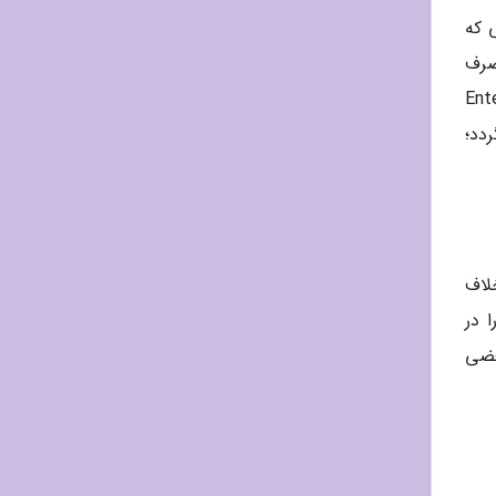
رند، در حالی که
با این حال، مصرف
بعضی قرص ها (Enteric-coated
ردد؛
 خلاف
ار را در
عضی