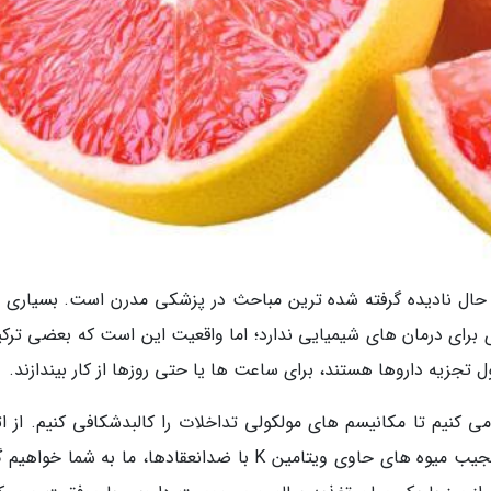
 حال نادیده گرفته شده ترین مباحث در پزشکی مدرن است. بسیاری از
رای درمان های شیمیایی ندارد؛ اما واقعیت این است که بعضی ترکی
 تجزیه داروها هستند، برای ساعت ها یا حتی روزها از کار بیندازند.
 کنیم تا مکانیسم های مولکولی تداخلات را کالبدشکافی کنیم. از اث
پنهان مرکبات بر داروهای قلبی گرفته تا تداخلات عجیب میوه های حاوی ویتامین K با ضدانعقادها، ما به شما