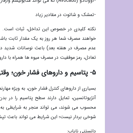
-آووکادو (Avocado) که می تواند متابولیسم وارفارین را تغییر دهد
-تمشک و شاتوت در مقادیر زیاد
نکته کلیدی در خصوص این تداخل، ثبات است. پزش
خواهند مصرف شما هر روز به یک مقدار ثابت باشد. 
تعادل، رمز موفقیت در مصرف میوه ها همراه با دا
5- پتاسیم و داروهای فشار خون؛ وقتی موز چالش ساز می گردد
آنژیوتانسین، تمایل دارند سطح پتاسیم را در ب
شوخی بردار نیست؛ این شرایط می تواند باعث تپ
دانستنی نایاب: