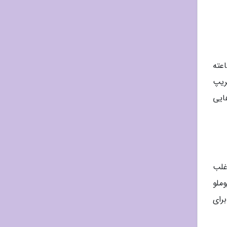
ند ساعته
ریپ
ایی
ز بی خطر نیستند. نارنج (Seville Orange) که اغلب
ملو
رای