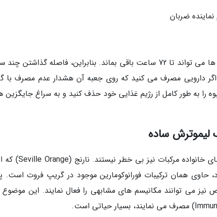
 نماینده ضربان
نکته بحرانی اینجاست که اثر گریپ فروت بر آنزیم ها می تواند تا 72 ساعت باقی بماند. بنابراین، فاصله گذاشتن چ
. اگر دارویی مصرف می کنید که روی جعبه آن هشدار عدم مصرف با گ
ه را به طور کامل از رژیم غذایی خود حذف کنید و به سراغ جایگزین ه
اگرچه گریپ فروت بدنام ترین است، اما سایر اعضای خانواده مرکبات نی
د، حاوی همان ترکیبات فورانوکومارین موجود در گریپ فروت است. پو
خاص نیز می توانند مکانیسم های مشابهی را فعال نمایند. این موضوع ب