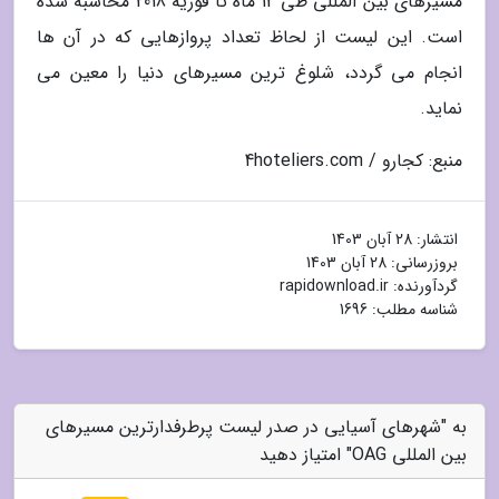
مسیرهای بین المللی طی 12 ماه تا فوریه 2018 محاسبه شده
است. این لیست از لحاظ تعداد پروازهایی که در آن ها
انجام می گردد، شلوغ ترین مسیرهای دنیا را معین می
نماید.
منبع: کجارو / 4hoteliers.com
انتشار:
28 آبان 1403
بروزرسانی:
28 آبان 1403
گردآورنده:
rapidownload.ir
شناسه مطلب: 1696
به "شهرهای آسیایی در صدر لیست پرطرفدارترین مسیرهای
بین المللی OAG" امتیاز دهید