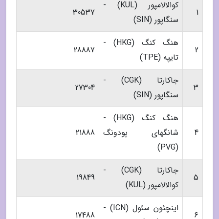
کوالالامپور (KUL) -
30537
1
سنگاپور (SIN)
هنگ کنگ (HKG) -
28887
2
تایپه (TPE)
جاکارتا (CGK) -
27304
3
سنگاپور (SIN)
هنگ کنگ (HKG) -
4
شانگهای پودونگ
21888
(PVG)
جاکارتا (CGK) -
19849
5
کوالالامپور (KUL)
اینچئون سئول (ICN) -
17488
6