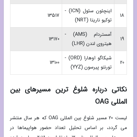
اینچئون سئول (ICN) -
13517
18
توکیو ناریتا (NRT)
آمستردام (AMS) -
13170
19
هیتروی لندن (LHR)
شیکاگو اوهارا (ORD) -
13100
20
تورنتو پیرسون (YYZ)
نکاتی درباره شلوغ ترین مسیرهای بین
المللی OAG
لیست 20 مسیر شلوغ بین المللی OAG که هر سال منتشر
می گردد، بر اساس تحلیل تعداد حضور هواپیماها در