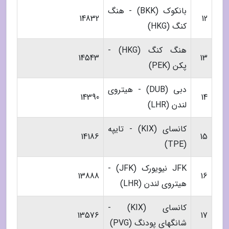
بانکوک (BKK) - هنگ
14832
12
کنگ (HKG)
هنگ کنگ (HKG) -
14543
13
پکن (PEK)
دبی (DUB) - هیتروی
14390
14
لندن (LHR)
کانسای (KIX) - تایپه
14186
15
(TPE)
JFK نیویورک (JFK) -
13888
16
هیتروی لندن (LHR)
کانسای (KIX) -
13576
17
شانگهای پودنگ (PVG)