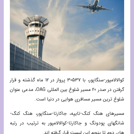
کوالالامپور-سنگاپور، با 30537 پرواز در 12 ماه گذشته و قرار
گرفتن در صدر 20 مسیر شلوغ بین المللی OAG، مدعی عنوان
شلوغ ترین مسیر مسافری هوایی در دنیا است.
مسیرهای هنگ کنگ-تایپه، جاکارتا-سنگاپور، هنگ کنگ-
شانگهای پودونگ و جاکارتا-کوالالامپور به ترتیب در رتبه
های دوم تا پنجم این لیست قرار گرفته اند.