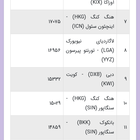
اوزاکا (KIX)
هنگ کنگ (HKG) -
17075
7
اینچئون سئول (ICN)
لاگاردیای نیویورک
8
(LGA) - تورنتو پیرسون
16956
(YYZ)
دبی (DXB) - کویت
15332
9
(KWI)
هنگ کنگ (HKG) -
15029
10
سنگاپور (SIN)
بانکوک (BKK) -
14859
11
سنگاپور (SIN)