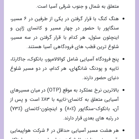
متعلق به شمال و جنوب شرقی آسیا است.
هنگ کنگ با قرار گرفتن در یکی از طرفین در 6 مسیر،
سنگاپور با حضور در چهار مسیر و کانسای ژاپن و
اینچئون سئول، هر کدام با قرار گرفتن در سه مسیر،
شلوغ ترین قطب های فرودگاهی آسیا هستند.
پنج فرودگاه آسیایی شامل کوالالامپور، بانکوک، جاکارتا،
تایپه و پودنگ شانگهای، هر کدام، در دو مسیر شلوغ
دنیای حضور دارند.
بالاترین نرخ عملکرد به موقع (OTP) در میان مسیرهای
آسیایی متعلق به کانسای-تایپه با 83٪ است و پس از
آن، بانکوک-سنگاپور (٪80) و اینچئون-کانسای (٪73)
در رتبه های بعدی قرار دارند.
هر هشت مسیر آسیایی حداقل در 6 شرکت هواپیمایی