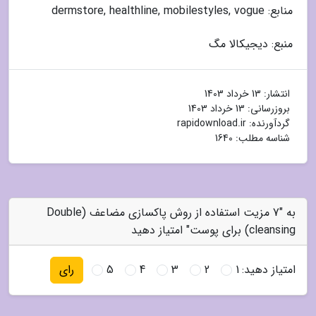
منابع: dermstore, healthline, mobilestyles, vogue
منبع: دیجیکالا مگ
انتشار:
13 خرداد 1403
بروزرسانی:
13 خرداد 1403
گردآورنده:
rapidownload.ir
شناسه مطلب: 1640
به "7 مزیت استفاده از روش پاکسازی مضاعف (Double
cleansing) برای پوست" امتیاز دهید
امتیاز دهید:
1
2
3
4
5
رای