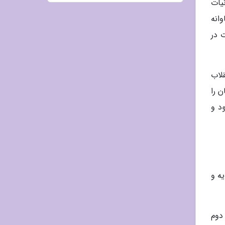
 درونیات
انه
 در
لاب
 را
د و
ه و
دوم