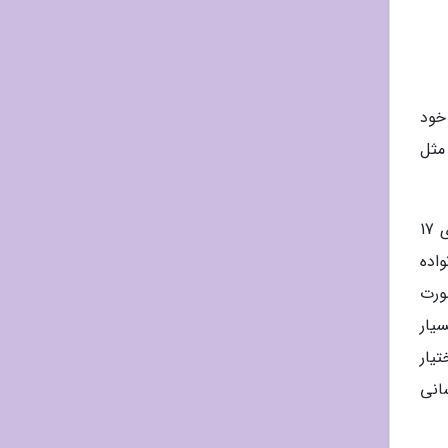
 خود
مثل
اردوگاه عذاب داستانی پسر نوجوانی است که 5 سال از عمرش را در اردوگاه های کار اجباری شوروی می گذراند؛ لئو پسری 17
اده
ورت
یار
یار
انی