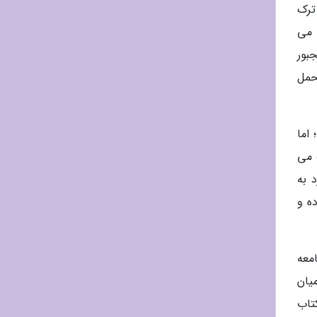
ترک
 می
بور
حمل
 اما
 می
 به
ه و
معه
یان
تاب