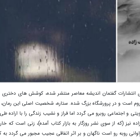
وی انتشارات گفتمان اندیشه معاصر منتشر شده، کوشش های دختری را
روم است و در پرورشگاه بزرگ شده. ستاره، شخصیت اصلی این رمان،
ی و اجتماعی روبرو می گردد اما فراز و نشیب زندگی را با اراده طی
 نیز (که از سوی نشر روزگار به بازار کتاب آمده)، زنی است که خارج
انی روبه رو است ناگهان و بر اثر اتفاقی عجیب مجبور می گردد به ک