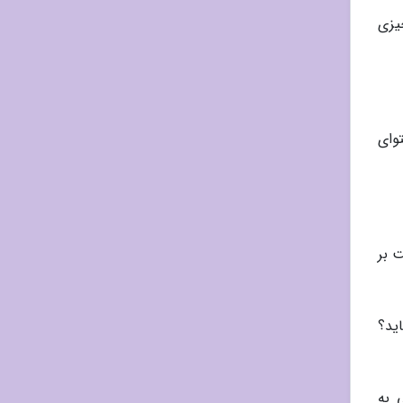
چیزی
وای
 بر
ید؟
 به