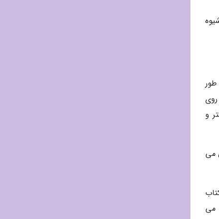
یوه
طور
روی
ر و
 می
تاب
 می