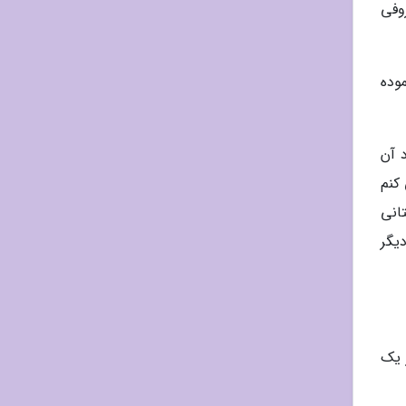
وفی
وده
 آن
کنم
انی
یگر
 یک