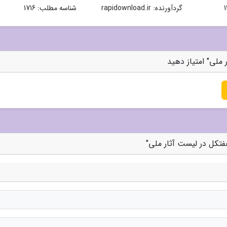
گردآورنده:
rapidownload.ir
شناسه مطلب: 1716
ملی" امتیاز دهید
تکل در لیست آثار ملی"