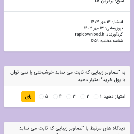
منبع: برترین ها
انتشار:
13 مهر 1403
بروزرسانی:
13 مهر 1403
گردآورنده:
rapidownload.ir
شناسه مطلب: 1659
به "تصاویر زیبایی که ثابت می نماید خوشبختی را نمی توان
با پول خرید" امتیاز دهید
امتیاز دهید:
1
2
3
4
5
رای
دیدگاه های مرتبط با "تصاویر زیبایی که ثابت می نماید