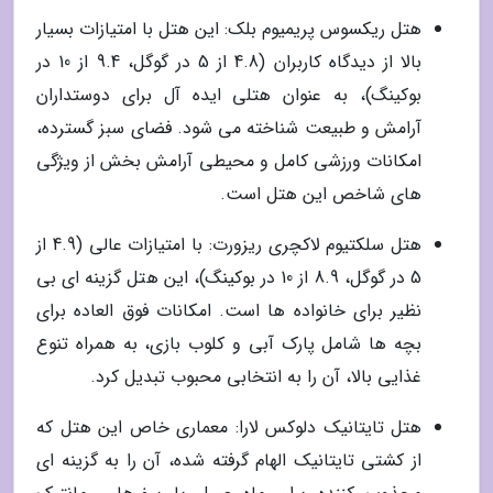
هتل ریکسوس پریمیوم بلک: این هتل با امتیازات بسیار
بالا از دیدگاه کاربران (4.8 از 5 در گوگل، 9.4 از 10 در
بوکینگ)، به عنوان هتلی ایده آل برای دوستداران
آرامش و طبیعت شناخته می شود. فضای سبز گسترده،
امکانات ورزشی کامل و محیطی آرامش بخش از ویژگی
های شاخص این هتل است.
هتل سلکتیوم لاکچری ریزورت: با امتیازات عالی (4.9 از
5 در گوگل، 8.9 از 10 در بوکینگ)، این هتل گزینه ای بی
نظیر برای خانواده ها است. امکانات فوق العاده برای
بچه ها شامل پارک آبی و کلوب بازی، به همراه تنوع
غذایی بالا، آن را به انتخابی محبوب تبدیل کرد.
هتل تایتانیک دلوکس لارا: معماری خاص این هتل که
از کشتی تایتانیک الهام گرفته شده، آن را به گزینه ای